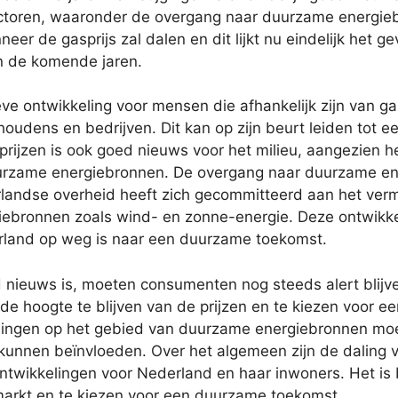
factoren, waaronder de overgang naar duurzame energie
r de gasprijs zal dalen en dit lijkt nu eindelijk het ge
in de komende jaren.
eve ontwikkeling voor mensen die afhankelijk zijn van ga
houdens en bedrijven. Dit kan op zijn beurt leiden tot
prijzen is ook goed nieuws voor het milieu, aangezien 
duurzame energiebronnen. De overgang naar duurzame ene
erlandse overheid heeft zich gecommitteerd aan het ver
ebronnen zoals wind- en zonne-energie. Deze ontwikkel
erland op weg is naar een duurzame toekomst.
 nieuws is, moeten consumenten nog steeds alert blijv
de hoogte te blijven van de prijzen en te kiezen voor ee
lingen op het gebied van duurzame energiebronnen mo
kunnen beïnvloeden. Over het algemeen zijn de daling 
twikkelingen voor Nederland en haar inwoners. Het is b
markt en te kiezen voor een duurzame toekomst.