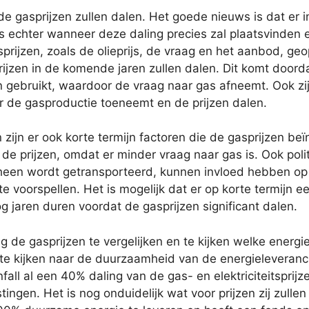
e gasprijzen zullen dalen. Het goede nieuws is dat er 
 echter wanneer deze daling precies zal plaatsvinden en 
sprijzen, zoals de olieprijs, de vraag en het aanbod, ge
ijzen in de komende jaren zullen dalen. Dit komt door
gebruikt, waardoor de vraag naar gas afneemt. Ook zij
r de gasproductie toeneemt en de prijzen dalen.
 zijn er ook korte termijn factoren die de gasprijzen be
 de prijzen, omdat er minder vraag naar gas is. Ook pol
heen wordt getransporteerd, kunnen invloed hebben op 
 te voorspellen. Het is mogelijk dat er op korte termijn 
g jaren duren voordat de gasprijzen significant dalen.
 de gasprijzen te vergelijken en te kijken welke energi
m te kijken naar de duurzaamheid van de energieleveranc
fall al een 40% daling van de gas- en elektriciteitspri
ingen. Het is nog onduidelijk wat voor prijzen zij zull