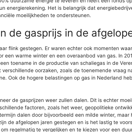
100% duurzame energie te leveren en heeft een fonds op
 energierekening. Het is belangrijk dat energiebedrijve
nciële moeilijkheden te ondersteunen.
n de gasprijs in de afgelope
 jaar flink gestegen. Er waren echter ook momenten waar
or een warme winter en een overaanbod van gas. In 20
 een toename in de productie van schaliegas in de Vere
ft verschillende oorzaken, zoals de toenemende vraag na
e. Ook de hogere belastingen op gas in Nederland heb
er de gasprijzen weer zullen dalen. Dit is echter moeil
chillende factoren, zoals het weer, geopolitieke ontwi
e termijn dalen door bijvoorbeeld een milde winter, maar
zijn de afgelopen jaren gestegen en is het lastig te voo
 om regelmatig te vergelijken en te kiezen voor een duu