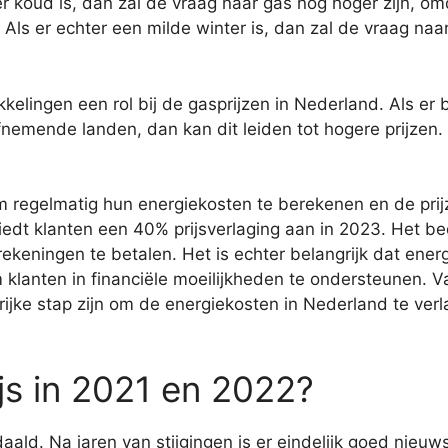
er koud is, dan zal de vraag naar gas nog hoger zijn, 
s er echter een milde winter is, dan zal de vraag naar g
kkelingen een rol bij de gasprijzen in Nederland. Als er 
emende landen, dan kan dit leiden tot hogere prijzen.
m regelmatig hun energiekosten te berekenen en de prij
 biedt klanten een 40% prijsverlaging aan in 2023. Het b
keningen te betalen. Het is echter belangrijk dat energ
klanten in financiële moeilijkheden te ondersteunen. V
rijke stap zijn om de energiekosten in Nederland te ve
js in 2021 en 2022?
daald. Na jaren van stijgingen is er eindelijk goed nie