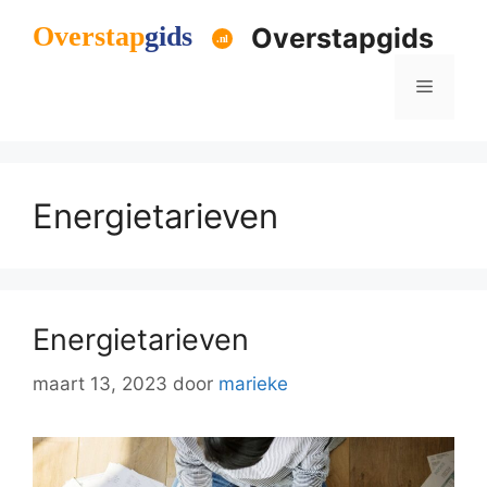
Ga
Overstapgids
naar
de
Menu
inhoud
Energietarieven
Energietarieven
maart 13, 2023
door
marieke