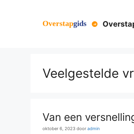
Ga
naar
de
Oversta
inhoud
Veelgestelde v
Van een versnelli
oktober 6, 2023
door
admin