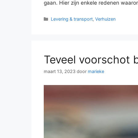
gaan. Hier zijn enkele redenen waaro
Categorieën
Levering & transport
,
Verhuizen
Teveel voorschot b
maart 13, 2023
door
marieke