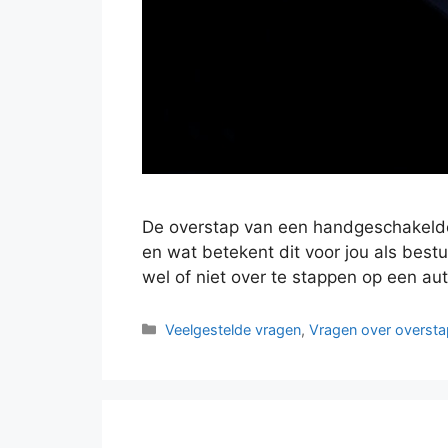
De overstap van een handgeschakelde 
en wat betekent dit voor jou als bestu
wel of niet over te stappen op een a
Categorieën
Veelgestelde vragen
,
Vragen over oversta