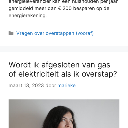
energieleverancier kan een huishouden per jaar
gemiddeld meer dan € 200 besparen op de
energierekening.
Categorieën
Vragen over overstappen (vooraf)
Wordt ik afgesloten van gas
of elektriciteit als ik overstap?
maart 13, 2023
door
marieke