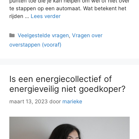
punten toe die je kan helpen om wel of niet over
te stappen op een automaat. Wat betekent het
rijden …
Lees verder
Categorieën
Veelgestelde vragen
,
Vragen over
overstappen (vooraf)
Is een energiecollectief of
energieveilig niet goedkoper?
maart 13, 2023
door
marieke