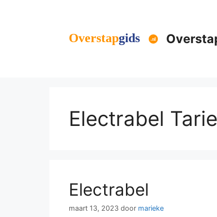
Ga
naar
de
Oversta
inhoud
Electrabel Tari
Electrabel
maart 13, 2023
door
marieke