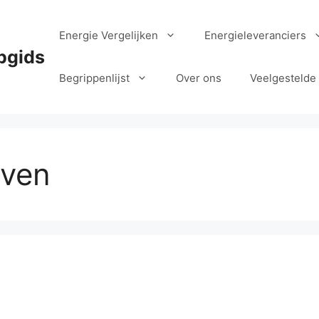
Energie Vergelijken
Energieleveranciers
pgids
Begrippenlijst
Over ons
Veelgestelde
even