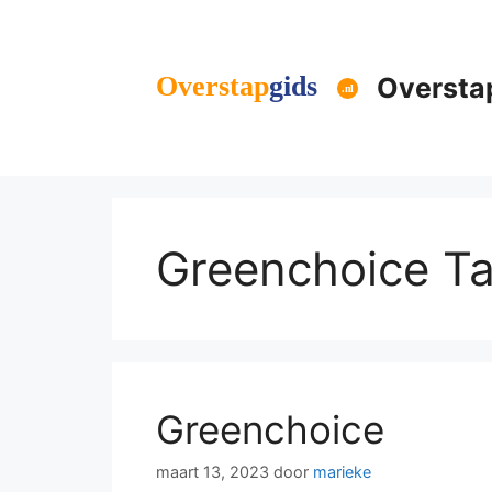
Ga
naar
de
Oversta
inhoud
Greenchoice Ta
Greenchoice
maart 13, 2023
door
marieke