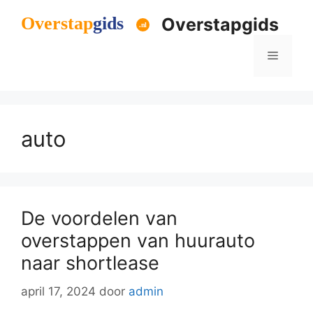
Ga
Overstapgids
naar
de
Menu
inhoud
auto
De voordelen van
overstappen van huurauto
naar shortlease
april 17, 2024
door
admin