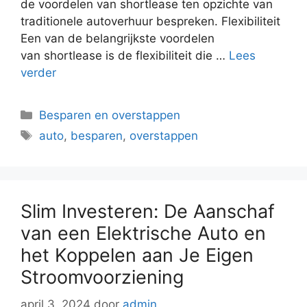
de voordelen van shortlease ten opzichte van
traditionele autoverhuur bespreken. Flexibiliteit
Een van de belangrijkste voordelen
van shortlease is de flexibiliteit die …
Lees
verder
Categorieën
Besparen en overstappen
Tags
auto
,
besparen
,
overstappen
Slim Investeren: De Aanschaf
van een Elektrische Auto en
het Koppelen aan Je Eigen
Stroomvoorziening
april 3, 2024
door
admin